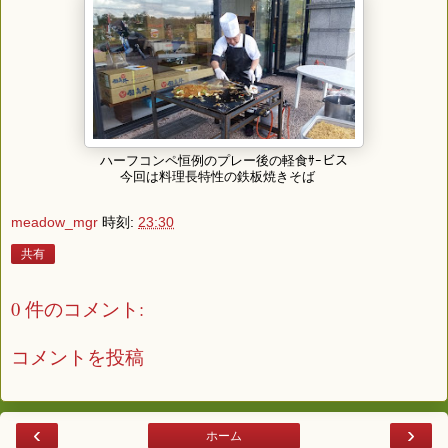
ハーフコンペ恒例のプレー後の軽食ｻｰビス
今回は料理長特性の鉄板焼きそば
meadow_mgr
時刻:
23:30
共有
0 件のコメント:
コメントを投稿
‹
›
ホーム