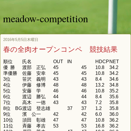
meadow-competition
2016年5月5日木曜日
春の全肉オープンコンペ 競技結果
順位
氏名
OUT
IN
HDCP
NET
優 勝
渡部 正弘
45
45
10.8
34.2
準優勝
佐藤 安幸
45
45
10.8
34.2
3位
笹沢 義明
43
43
8.4
34.6
4位
伊藤 修博
48
48
13.2
34.8
5位
安藤 学
46
46
10.8
35.2
6位
渡辺 勝弘
44
44
8.4
35.6
7位
高木 一徳
43
43
7.2
35.8
8
位
BG
渡辺 登志雄
37
37
1.2
35.8
9位
濱 公一
42
42
6.0
36.0
10位
須田 彰雄
47
47
10.8
36.2
11位
斉藤 孝吉
53
53
16.8
36.2