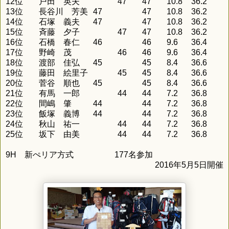
12位
戸田 英夫
47
47
10.8
36.2
13位
長谷川 芳美
47
47
10.8
36.2
14位
石塚 義夫
47
47
10.8
36.2
15位
斉藤 夕子
47
47
10.8
36.2
16位
石橋 春仁
46
46
9.6
36.4
17位
野崎 茂
46
46
9.6
36.4
18位
渡部 佳弘
45
45
8.4
36.6
19位
藤田 絵里子
45
45
8.4
36.6
20位
菅谷 順也
45
45
8.4
36.6
21位
有馬 一郎
44
44
7.2
36.8
22位
間嶋 肇
44
44
7.2
36.8
23位
飯塚 義博
44
44
7.2
36.8
24位
秋山 祐一
44
44
7.2
36.8
25位
坂下 由美
44
44
7.2
36.8
9H 新ぺリア方式 177名参加
2016年5月5日開催