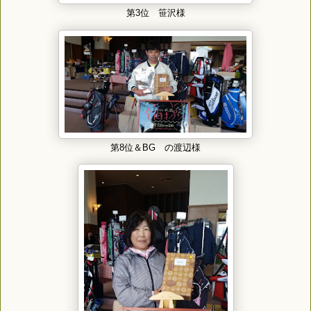
第3位 笹沢様
第8位＆BG の渡辺様