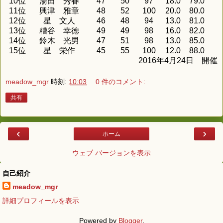
10位
湯田 秀春
47
50
97
18.0
79.0
11位
興津 雅章
48
52
100
20.0
80.0
12位
星 文人
46
48
94
13.0
81.0
13位
糟谷 幸徳
49
49
98
16.0
82.0
14位
鈴木 光男
47
51
98
13.0
85.0
15位
星 栄作
45
55
100
12.0
88.0
2016年4月24日 開催
meadow_mgr
時刻:
10:03
0 件のコメント:
共有
‹
›
ホーム
ウェブ バージョンを表示
自己紹介
meadow_mgr
詳細プロフィールを表示
Powered by
Blogger
.