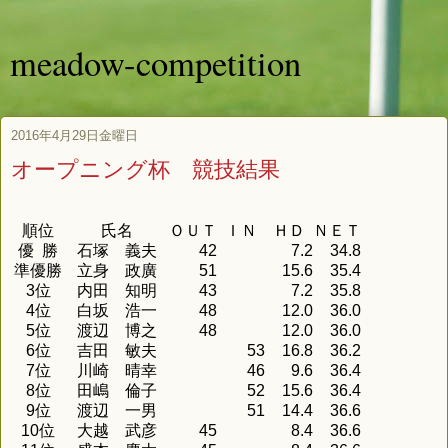
meadow-competition
2016年4月29日金曜日
オープニング杯 競技結果
順位
氏名
ＯＵＴ
ＩＮ
ＨＤ
ＮＥＴ
優 勝
石塚 義夫
42
7.2
34.8
準優勝
立身 政廣
51
15.6
35.4
3位
内田 知明
43
7.2
35.8
4位
白坂 浩一
48
12.0
36.0
5位
渡辺 博之
48
12.0
36.0
6位
吉田 敏夫
53
16.8
36.2
7位
川崎 晴幸
46
9.6
36.4
8位
田嶋 倫子
52
15.6
36.4
9位
渡辺 一男
51
14.4
36.6
10位
大越 武彦
45
8.4
36.6