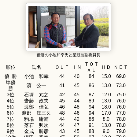
優勝の小池和幸氏と星競技副委員長
ＴＯＴ
順位
氏名
ＯＵＴ
ＩＮ
ＨＤ
ＮＥＴ
ＡＬ
優 勝
小池 和幸
44
40
84
15.0
69.0
準優
濱 公一
41
45
86
13.0
73.0
勝
3位
石塚 亢之
42
45
87
12.0
75.0
4位
齋藤 政夫
45
44
89
13.0
76.0
5位
渡部 佳弘
46
48
94
18.0
76.0
6位
渡部 庄三久
48
46
94
17.0
77.0
7位
駒場 庸輔
44
42
86
8.0
78.0
8位
落石 興次
44
47
91
13.0
78.0
9位
金成 勝彦
43
45
88
9.0
79.0