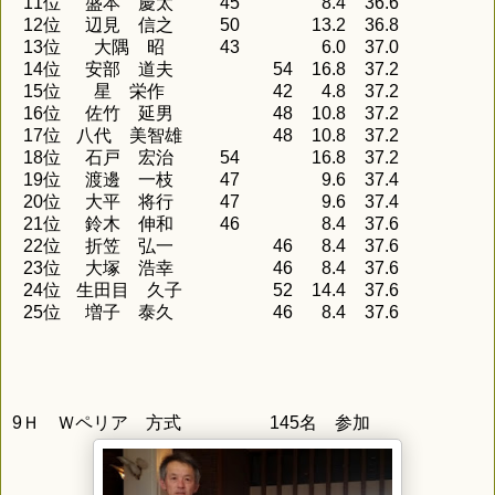
11位
盛本 慶太
45
8.4
36.6
12位
辺見 信之
50
13.2
36.8
13位
大隅 昭
43
6.0
37.0
14位
安部 道夫
54
16.8
37.2
15位
星 栄作
42
4.8
37.2
16位
佐竹 延男
48
10.8
37.2
17位
八代 美智雄
48
10.8
37.2
18位
石戸 宏治
54
16.8
37.2
19位
渡邊 一枝
47
9.6
37.4
20位
大平 将行
47
9.6
37.4
21位
鈴木 伸和
46
8.4
37.6
22位
折笠 弘一
46
8.4
37.6
23位
大塚 浩幸
46
8.4
37.6
24位
生田目 久子
52
14.4
37.6
25位
増子 泰久
46
8.4
37.6
9Ｈ Ｗペリア 方式 145名 参加