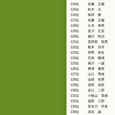
114位
佐藤 正義
115位
鈴木 元
116位
角田 勝
117位
佐藤 正義
118位
久木 寿男
119位
及川 広安
120位
鵜川 恒治
121位
若田部 悦男
122位
船木 宗市
123位
草野 登史
124位
石井 隆雄
125位
菊川 一誠
126位
興津 雅章
127位
山口 秀雄
128位
会田 初男
129位
添田 金臣
130位
谷口 二郎
131位
小桧山 英雄
132位
福田 三郎
133位
長谷川 芳美
134位
深谷 誠