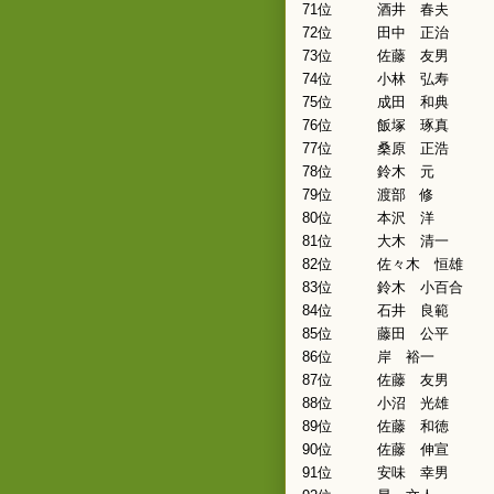
71位
酒井 春夫
72位
田中 正治
73位
佐藤 友男
74位
小林 弘寿
75位
成田 和典
76位
飯塚 琢真
77位
桑原 正浩
78位
鈴木 元
79位
渡部 修
80位
本沢 洋
81位
大木 清一
82位
佐々木 恒雄
83位
鈴木 小百合
84位
石井 良範
85位
藤田 公平
86位
岸 裕一
87位
佐藤 友男
88位
小沼 光雄
89位
佐藤 和徳
90位
佐藤 伸宣
91位
安味 幸男