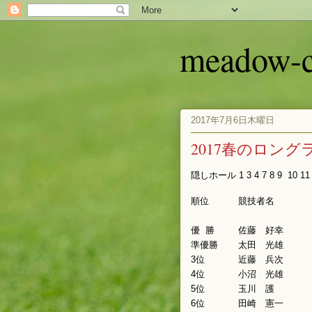
meadow-c
2017年7月6日木曜日
2017春のロン
隠しホール 1 3 4 7 8 9 10 11 1
順位
競技者名
優 勝
佐藤 好幸
準優勝
太田 光雄
3位
近藤 兵次
4位
小沼 光雄
5位
玉川 護
6位
田崎 憲一