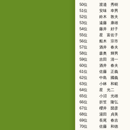
50位
渡邉 秀樹
51位
安味 幸男
52位
鈴木 敦夫
53位
遠藤 康雄
54位
藤井 好子
55位
星 富佐子
56位
船木 宗市
57位
酒井 春夫
58位
森奥 輝男
59位
吉田 清一
60位
酒井 春夫
61位
佐藤 正義
62位
中島 國義
63位
小林 和範
64位
星 光二
65位
小沼 光雄
66位
折笠 隆弘
67位
櫻井 圀彦
68位
湯田 貞美
69位
長尾 春吉
70位
佐藤 和徳