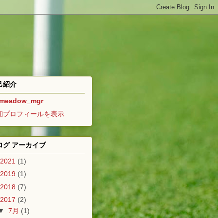
己紹介
meadow_mgr
細プロフィールを表示
ログ アーカイブ
2021
(1)
2019
(1)
2018
(7)
2017
(2)
▼
7月
(1)