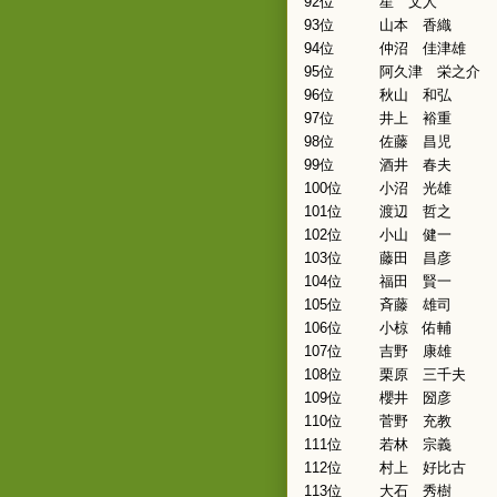
92位
星 文人
93位
山本 香織
94位
仲沼 佳津雄
95位
阿久津 栄之介
96位
秋山 和弘
97位
井上 裕重
98位
佐藤 昌児
99位
酒井 春夫
100位
小沼 光雄
101位
渡辺 哲之
102位
小山 健一
103位
藤田 昌彦
104位
福田 賢一
105位
斉藤 雄司
106位
小椋 佑輔
107位
吉野 康雄
108位
栗原 三千夫
109位
櫻井 圀彦
110位
菅野 充教
111位
若林 宗義
112位
村上 好比古
113位
大石 秀樹