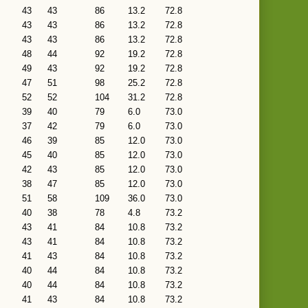
43
43
86
13.2
72.8
43
43
86
13.2
72.8
43
43
86
13.2
72.8
48
44
92
19.2
72.8
49
43
92
19.2
72.8
47
51
98
25.2
72.8
52
52
104
31.2
72.8
39
40
79
6.0
73.0
37
42
79
6.0
73.0
46
39
85
12.0
73.0
45
40
85
12.0
73.0
42
43
85
12.0
73.0
38
47
85
12.0
73.0
51
58
109
36.0
73.0
40
38
78
4.8
73.2
43
41
84
10.8
73.2
43
41
84
10.8
73.2
41
43
84
10.8
73.2
40
44
84
10.8
73.2
40
44
84
10.8
73.2
41
43
84
10.8
73.2