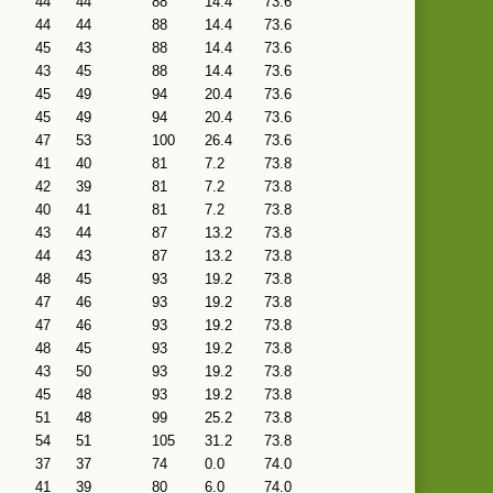
44
44
88
14.4
73.6
44
44
88
14.4
73.6
45
43
88
14.4
73.6
43
45
88
14.4
73.6
45
49
94
20.4
73.6
45
49
94
20.4
73.6
47
53
100
26.4
73.6
41
40
81
7.2
73.8
42
39
81
7.2
73.8
40
41
81
7.2
73.8
43
44
87
13.2
73.8
44
43
87
13.2
73.8
48
45
93
19.2
73.8
47
46
93
19.2
73.8
47
46
93
19.2
73.8
48
45
93
19.2
73.8
43
50
93
19.2
73.8
45
48
93
19.2
73.8
51
48
99
25.2
73.8
54
51
105
31.2
73.8
37
37
74
0.0
74.0
41
39
80
6.0
74.0