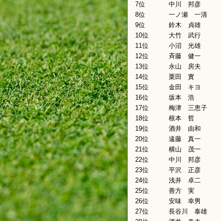
7位
中川 邦彦
8位
一ノ瀬 一清
9位
鈴木 貞雄
10位
大竹 武行
11位
小沼 光雄
12位
斉藤 健一
13位
永山 房夫
14位
栗田 實
15位
金田 キヨ
16位
坂本 浩
17位
梅津 三恵子
18位
根本 哲
19位
酒井 由和
20位
遠藤 真一
21位
横山 茂一
22位
中川 邦彦
23位
平沢 正彦
24位
浅井 卓二
25位
善方 実
26位
安味 幸男
27位
長谷川 泰雄