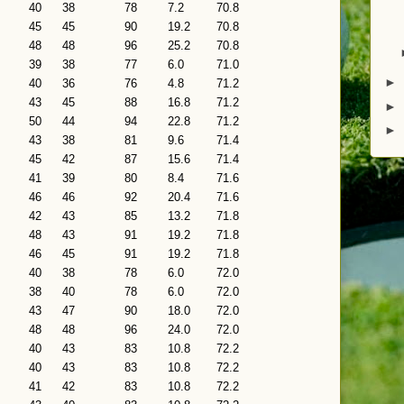
40
38
78
7.2
70.8
45
45
90
19.2
70.8
48
48
96
25.2
70.8
39
38
77
6.0
71.0
►
40
36
76
4.8
71.2
43
45
88
16.8
71.2
►
50
44
94
22.8
71.2
►
43
38
81
9.6
71.4
45
42
87
15.6
71.4
41
39
80
8.4
71.6
46
46
92
20.4
71.6
42
43
85
13.2
71.8
48
43
91
19.2
71.8
46
45
91
19.2
71.8
40
38
78
6.0
72.0
38
40
78
6.0
72.0
43
47
90
18.0
72.0
48
48
96
24.0
72.0
40
43
83
10.8
72.2
40
43
83
10.8
72.2
41
42
83
10.8
72.2