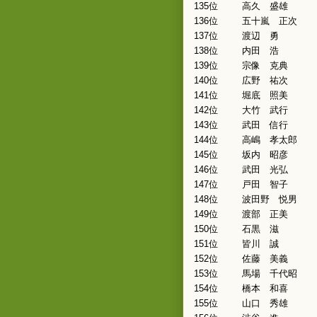
135位
高久 盛雄
136位
五十嵐 正次
137位
渡辺 勇
138位
内田 浩
139位
宗像 克典
140位
広野 祐次
141位
堀底 照美
142位
大竹 武行
143位
武田 信行
144位
高嶋 孝太郎
145位
坂内 昭彦
146位
武田 光弘
147位
戸田 智子
148位
波田野 悦男
149位
渡部 正美
150位
石黒 滋
151位
皆川 誠
152位
佐藤 美義
153位
馬場 千代昭
154位
橋本 和喜
155位
山口 秀雄