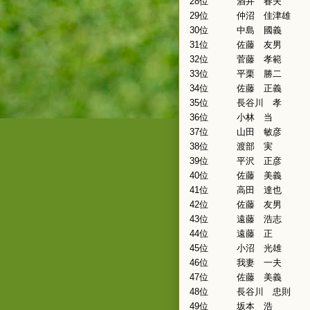
28位
酒井 春夫
29位
仲沼 佳津雄
30位
中島 國義
31位
佐藤 友男
32位
菅藤 孝範
33位
平栗 勝二
34位
佐藤 正義
35位
長谷川 孝
36位
小林 当
37位
山田 敏彦
38位
渡部 実
39位
平沢 正彦
40位
佐藤 美義
41位
高田 達也
42位
佐藤 友男
43位
遠藤 浩志
44位
遠藤 正
45位
小沼 光雄
46位
我妻 一夫
47位
佐藤 美義
48位
長谷川 忠則
49位
坂本 浩