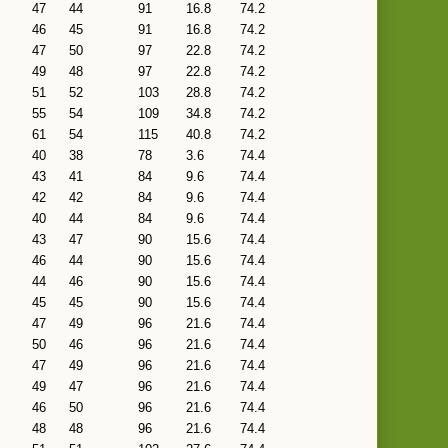
47
44
91
16.8
74.2
46
45
91
16.8
74.2
47
50
97
22.8
74.2
49
48
97
22.8
74.2
51
52
103
28.8
74.2
55
54
109
34.8
74.2
61
54
115
40.8
74.2
40
38
78
3.6
74.4
43
41
84
9.6
74.4
42
42
84
9.6
74.4
40
44
84
9.6
74.4
43
47
90
15.6
74.4
46
44
90
15.6
74.4
44
46
90
15.6
74.4
45
45
90
15.6
74.4
47
49
96
21.6
74.4
50
46
96
21.6
74.4
47
49
96
21.6
74.4
49
47
96
21.6
74.4
46
50
96
21.6
74.4
48
48
96
21.6
74.4