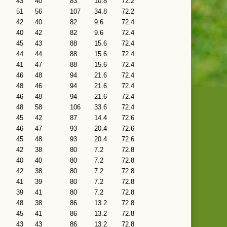
43
40
83
10.8
72.2
51
56
107
34.8
72.2
42
40
82
9.6
72.4
40
42
82
9.6
72.4
45
43
88
15.6
72.4
44
44
88
15.6
72.4
41
47
88
15.6
72.4
46
48
94
21.6
72.4
48
46
94
21.6
72.4
46
48
94
21.6
72.4
48
58
106
33.6
72.4
45
42
87
14.4
72.6
46
47
93
20.4
72.6
45
48
93
20.4
72.6
42
38
80
7.2
72.8
40
40
80
7.2
72.8
42
38
80
7.2
72.8
41
39
80
7.2
72.8
39
41
80
7.2
72.8
48
38
86
13.2
72.8
45
41
86
13.2
72.8
43
43
86
13.2
72.8