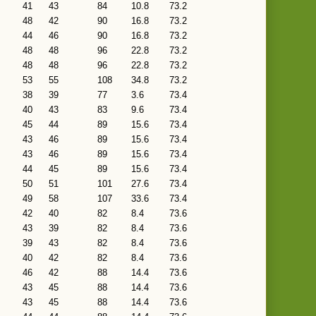
41
43
84
10.8
73.2
48
42
90
16.8
73.2
44
46
90
16.8
73.2
48
48
96
22.8
73.2
48
48
96
22.8
73.2
53
55
108
34.8
73.2
38
39
77
3.6
73.4
40
43
83
9.6
73.4
45
44
89
15.6
73.4
43
46
89
15.6
73.4
43
46
89
15.6
73.4
44
45
89
15.6
73.4
50
51
101
27.6
73.4
49
58
107
33.6
73.4
42
40
82
8.4
73.6
43
39
82
8.4
73.6
39
43
82
8.4
73.6
40
42
82
8.4
73.6
46
42
88
14.4
73.6
43
45
88
14.4
73.6
43
45
88
14.4
73.6